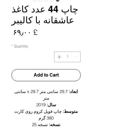
چاپ 44 عدد کاغذ
عاشقانه با کالیبر
rice
£ ۶۹٫۰۰
*
Quantity
Add to Cart
ابعاد:
29.7 سانتی متر x 29.7 سانتی
متر
سال:
2019
متوسط:
چاپ فویل کروم روی کارت
380 گرم
نسخه:
نسخه 25