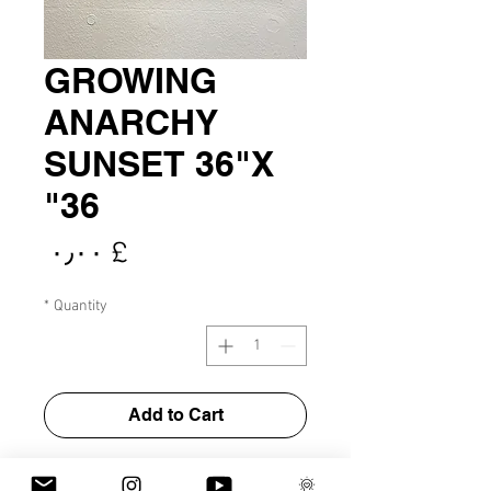
GROWING
ANARCHY
SUNSET 36"X
36"
rice
£ ۰٫۰۰
*
Quantity
Add to Cart