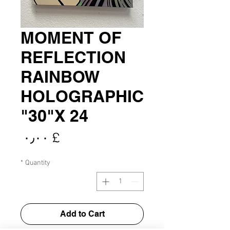
MOMENT OF
REFLECTION
RAINBOW
HOLOGRAPHIC
30"X 24"
rice
£ ۰٫۰۰
*
Quantity
Add to Cart